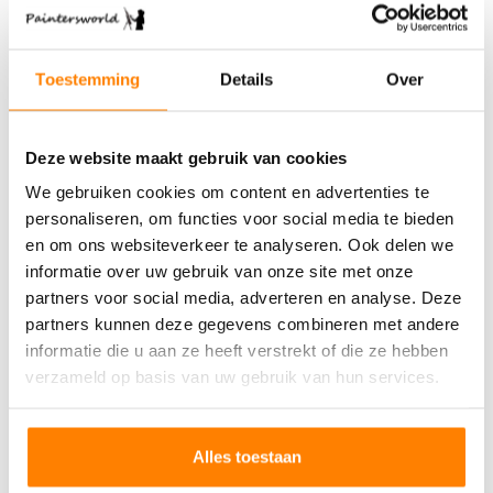
Toestemming
Details
Over
Op werkdagen voor 16:00 besteld, dezelfde dag
verzonden
Deze website maakt gebruik van cookies
✓
Volg uw pakket met Track & Trace
✓
Assortiment direct uit voorraad leverbaar
We gebruiken cookies om content en advertenties te
✓
Ophalen is mogelijk in Uitgeest
personaliseren, om functies voor social media te bieden
en om ons websiteverkeer te analyseren. Ook delen we
Mail
+31 (0) 85-8773179
informatie over uw gebruik van onze site met onze
partners voor social media, adverteren en analyse. Deze
partners kunnen deze gegevens combineren met andere
Omschrijving
informatie die u aan ze heeft verstrekt of die ze hebben
Reviews
verzameld op basis van uw gebruik van hun services.
Schilderen op
Alles toestaan
nummer Bos Bloemen