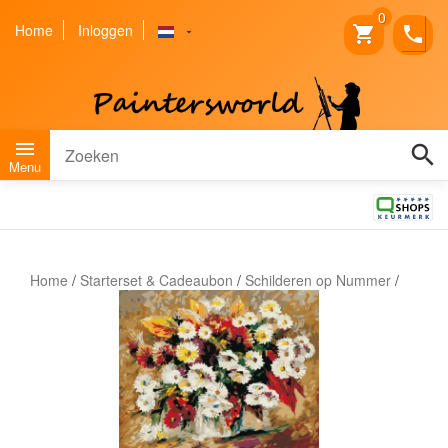
" />
0
Home
Inloggen
shopping_cart
phone
arrow_drop_down
menu
search
Menu
Home
/
Starterset & Cadeaubon
/
Schilderen op Nummer
/